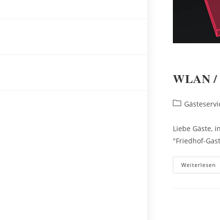
Ausstattung
Reservierung
Gästeservice
WLAN /
Beitrags-
Gästeservi
Anrufen
Kategorie:
Liebe Gäste, 
"Friedhof-Gas
Weiterlesen
/
W