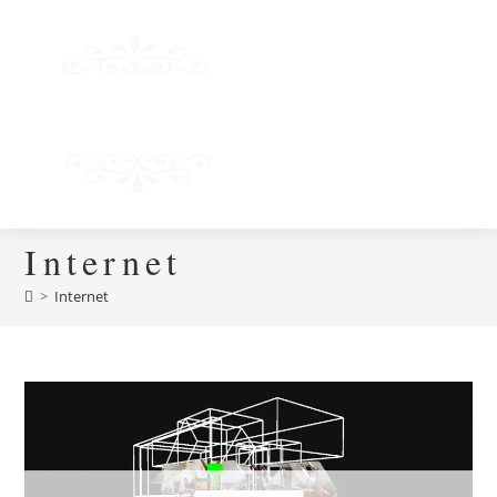
Zum
Inhalt
springen
Menü
Internet
>
Internet